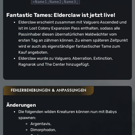
=Name1;Name2;Name3;
Fantastic Tames: Elderclaw ist jetzt live!
Elderclaw erscheint zusammen mit Valguero Ascended und
ist im Lost Colony Expansion Pass enthalten, sodass alle
Passinhaber diesen übernatürlichen Waldwächter vom
ersten Tag an zähmen können. Zu einem späteren Zeitpunkt
wird er auch als eigenständiger fantastischer Tame zum
Kauf angeboten.
Elderclaw wurde zu Valguero, Aberration, Extinction,
Ragnarok und The Center hinzugefügt.
FEHLERBEHEBUNGEN & ANPASSUNGEN
Änderungen
Die folgenden wilden Kreaturen können nun mit Babys
spawnen:
Argentavis,
Dimorphodon,