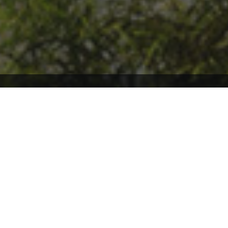
Willkommen auf ARK2.de, wo du stets auf dem neuesten Stand über
ARK2 und ARK: Survival Ascended bleibst! Tauche mit uns ein in die
faszinierende Welt von ARK, und sei immer bestens informiert über
die aktuellsten Patchnotes und News. Hier findest du eine
leidenschaftliche Community, die sich gemeinsam auf spannende
Abenteuer begibt und sich über die Entwicklungen in ARK
austauscht. Verpasse keine wichtigen Updates mehr und sei Teil
unserer ARK-Familie, in der Wissen geteilt und Abenteuer gemeinsam
erlebt werden!
Andere Inoffizielle Internationale ARK2/
ASA
Communities