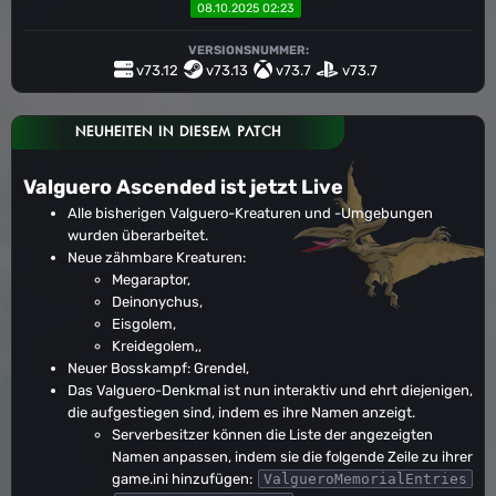
08.10.2025 02:23
VERSIONSNUMMER:
v73.12
v73.13
v73.7
v73.7
NEUHEITEN IN DIESEM PATCH
Valguero Ascended ist jetzt Live
Alle bisherigen Valguero-Kreaturen und -Umgebungen
wurden überarbeitet.
Neue zähmbare Kreaturen:
Megaraptor,
Deinonychus,
Eisgolem,
Kreidegolem,,
Neuer Bosskampf: Grendel,
Das Valguero-Denkmal ist nun interaktiv und ehrt diejenigen,
die aufgestiegen sind, indem es ihre Namen anzeigt.
Serverbesitzer können die Liste der angezeigten
Namen anpassen, indem sie die folgende Zeile zu ihrer
game.ini hinzufügen:
ValgueroMemorialEntries