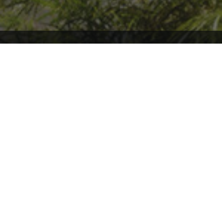
Willkommen auf ARK2.de, wo du stets auf dem neuesten Stand über
ARK2 und ARK: Survival Ascended bleibst! Tauche mit uns ein in die
faszinierende Welt von ARK, und sei immer bestens informiert über
die aktuellsten Patchnotes und News. Hier findest du eine
leidenschaftliche Community, die sich gemeinsam auf spannende
Abenteuer begibt und sich über die Entwicklungen in ARK
austauscht. Verpasse keine wichtigen Updates mehr und sei Teil
unserer ARK-Familie, in der Wissen geteilt und Abenteuer gemeinsam
erlebt werden!
Andere Inoffizielle Internationale ARK2/
ASA
Communities