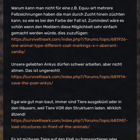
Warum kann man nicht für eine z.B. Equu-art mehrere
Fellzeichnungen haben die man durch Zucht hinein züchten
kann, so wie es bei den Farbe der Fall ist. Zumindest wäre es
schön wenn den Moddern diese Möglichkeit sehr einfach
gemacht werden würde, dies zuzufügen:
https://survivetheark.com/index.php?/forums/topic/681926-
one-animal-type-different-coat-markings-x-r-aberrant-
vanilla/
Unsere geliebten Ankys dürfen schwer arbeiten, aber nicht
atmen. Das ist ungerecht!
https://survivetheark.com/index.php?/forums/topic/681914-
save-the-poor-ankys/
Egal wie gut man baut, immer sind Tiere ausgebüxt oder in
den Häusern, weil Tiere VOR den Struktuern laden. Wirklich
ätzend!
https://survivetheark.com/index.php?/forums/topic/683987-
load-structures-in-front-of-the-animals/
Es ist mühsam Tiere auf den Floß zu transportieren oder