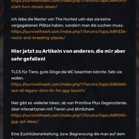
https://survivetheark.com/index.php?/forums/topic/689093-
start-turn-music-down/
Ich liebe die Nester von The Hunted udn das sie keine
vorgegebenen Plätze haben, sondern man die suchen muss.
https://survivetheark.com/index.php?/forums/topic/689336-
nests-and-breeding-places/
Hier jetzt zu Artikeln von anderen, die mir aber
sehr gefallen!
TLCS für Tiere, gute Dinge die WC beachten könnte, falls sie
wollen.
https://survivetheark.com/index.php?/forums/topic/686060-
ase-all-legacy-dino-tlc-for-
asa
-launch/
Hier gibt es viellerlei Ideen, ob von Primitive Plus Gegenstände,
über interaktionen mit Tieren und ähnlichem
https://survivetheark.com/index.php?/forums/topic/689045-
asa
-qol-ideas/
Eine Zuchtüberarbeitung, bzw. Begrenzung die man auf dem