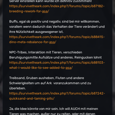
Server einstellen kann würde ich definitiv zustimmen!
https://survivetheark.com/index.php?/forums/topic/687182-
breeding-rework-for-
asa
/
Buffs, egal ob positiv und negativ, sind bei mir willkommen,
vorallem wenn dadurch das Verhalten der Tiere verändert und
ihre Nützlichkeit ausgewogener ist.
https://survivetheark.com/index.php?/forums/topic/688415-
dino-meta-rebalance-for-
asa
/
NPC-Tribes, Interaktion mit Tieren, verschieden
Beruhigungsmitte Aufsätze und anderes. Reingucken lohnt
https://survivetheark.com/index.php?/forums/topic/688103-
what-i-would-like-to-see-added-to-
asa
/
Treibsand, Gruben ausheben, Fluten und andere
Schwierigkeiten um auf Ark voranzukommen und zu
überleben.
https://survivetheark.com/index.php?/forums/topic/687242-
quicksand-and-taming-pits/
Ja, die Idee könnte von mir sein. Ich will AUCH mit meinen
Tieren was machen, außer nur zu reiten, oder mit denen