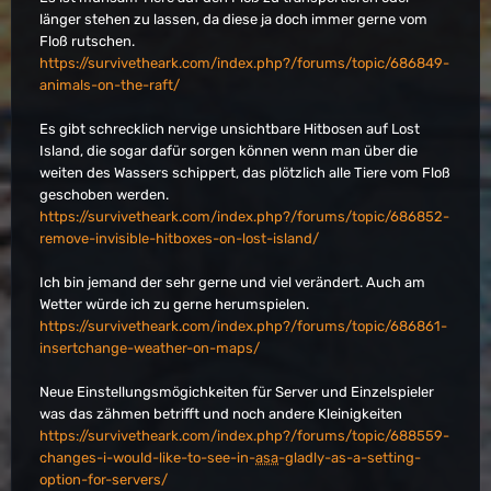
länger stehen zu lassen, da diese ja doch immer gerne vom
Floß rutschen.
https://survivetheark.com/index.php?/forums/topic/686849-
animals-on-the-raft/
Es gibt schrecklich nervige unsichtbare Hitbosen auf Lost
Island, die sogar dafür sorgen können wenn man über die
weiten des Wassers schippert, das plötzlich alle Tiere vom Floß
geschoben werden.
https://survivetheark.com/index.php?/forums/topic/686852-
remove-invisible-hitboxes-on-lost-island/
Ich bin jemand der sehr gerne und viel verändert. Auch am
Wetter würde ich zu gerne herumspielen.
https://survivetheark.com/index.php?/forums/topic/686861-
insertchange-weather-on-maps/
Neue Einstellungsmögichkeiten für Server und Einzelspieler
was das zähmen betrifft und noch andere Kleinigkeiten
https://survivetheark.com/index.php?/forums/topic/688559-
changes-i-would-like-to-see-in-
asa
-gladly-as-a-setting-
option-for-servers/