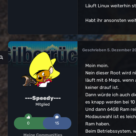
Läuft Linux weiterhin s
Habt ihr ansonsten weit
Geschrieben
5. Dezember 2
Moin moin.
Nein dieser Root wird n
läuft mit 6 Maps, wenn 
keiner drauf ist.
Dann würde ich auch die
---Speedy---
es knapp werden bei 10
Mitglied
Und dann 64GB Ram reic
Modauswahl ist es leich
0
15
Ram haben.
Beim Betriebssystem, w
Meine Communities