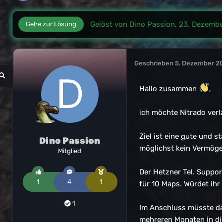
Gelöst von Dino Passion,
23. Dezemb
Gehe zur Lösung
Geschrieben
5. Dezember 2
Hallo zusammen
,
ich möchte Nitrado ver
Ziel ist eine gute und 
Dino Passion
möglichst kein Vermög
Mitglied
Der Hetzner Tel. Suppo
1
4
1
für 10 Maps. Würdet ih
1
Im Anschluss müsste da
mehreren Monaten in die