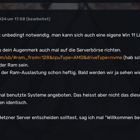
024 um 17:08
(bearbeitet)
t unbedingt notwendig. man kann sich auch eine eigene Win 11 L
u dein Augenmerk auch mal auf die Serverbörse richten.
com/sb/#ram_from=128&cpuType=AMD&driveType=nvme
(hab sc
der Ram sein.
 der Ram-Auslastung schon heftig. Bald werden wir ja sehen wi
al benutzte Systeme angeboten. Das heisst aber nicht das dies
en identisch.
 Hetzner Server entscheiden solltest, sag ich mal "Willkommen 