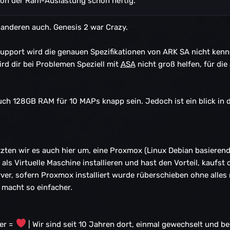
von der Ram-Auslastung schon heftig.
 anderen auch. Genesis 2 war Crazy.
upport wird die genauen Spezifikationen von ARK SA nicht kenne
rd dir bei Problemen Speziell mit
ASA
nicht groß helfen, für die
uch 128GB RAM für 10 MAPs knapp sein. Jedoch ist ein blick in 
ten wir es auch hier um, eine Proxmox (Linux Debian basierend) I
ls Virtuelle Maschine installieren und hast den Vorteil, kaufst
ver, sofern Proxmox installiert wurde rüberschieben ohne alles
macht so einfacher.
er =
| Wir sind seit 10 Jahren dort, einmal gewechselt und be