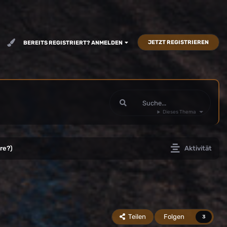
JETZT REGISTRIEREN
BEREITS REGISTRIERT? ANMELDEN
Dieses Thema
re?)
Aktivität
Teilen
Folgen
3