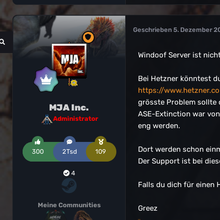
Geschrieben
5. Dezember 2
Windoof Server ist nich
Bei Hetzner könntest d
https://www.hetzner.
grösste Problem sollte 
MJA Inc.
ASE-Extinction war von
Administrator
eng werden.
Dort werden schon einm
300
2Tsd
109
Der Support ist bei dies
4
Falls du dich für einen
Meine Communities
Greez