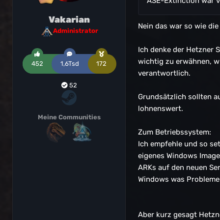
ASE-Extinction war 
Vakarian
Nein das war so wie die
Administrator
Ich denke der Hetzner S
wichtig zu erwähnen, wi
452
1,6Tsd
172
verantwortlich.
52
Grundsätzlich sollten a
lohnenswert.
Meine Communities
Zum Betriebssystem:
Ich empfehle und so setz
eigenes Windows Image a
ARKs auf den neuen Ser
Windows was Probleme 
Aber kurz gesagt Hetzn