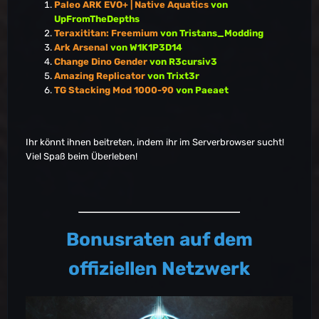
Paleo ARK EVO+ | Native Aquatics
von
UpFromTheDepths
Teraxititan: Freemium
von Tristans_Modding
Ark Arsenal
von W1K1P3D14
Change Dino Gender
von R3cursiv3
Amazing Replicator
von Trixt3r
TG Stacking Mod 1000-90
von Paeaet
Ihr könnt ihnen beitreten, indem ihr im Serverbrowser sucht!
Viel Spaß beim Überleben!
Bonusraten auf dem
offiziellen Netzwerk