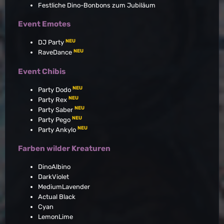
Festliche Dino-Bonbons zum Jubiläum
Event Emotes
NEU
DJ Party
NEU
RaveDance
Event Chibis
NEU
Party Dodo
NEU
Party Rex
NEU
Party Saber
NEU
Party Pego
NEU
Party Ankylo
Farben wilder Kreaturen
DinoAlbino
DarkViolet
MediumLavender
Actual Black
Cyan
LemonLime