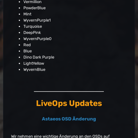
Vermillion
PowderBlue
Mint
WyvernPurple1
Turquoise
DeepPink
WyvernPurple0
Red
Blue
Dino Dark Purple
LightYellow
WyvernBlue
LiveOps Updates
Astaeos OSD Änderung
Wir nehmen eine wichtige Änderung an den OSDs auf