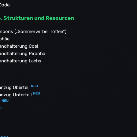
 Dodo
, Strukturen und Resourcen
onbons („Sommerwirbel Toffee“)
ophäe
andhalterung Coel
andhalterung Piranha
andhalterung Lachs
NEU
anzug Oberteil
NEU
anzug Unterteil
NEU
d
U