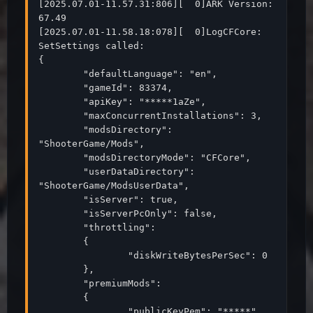
[2025.07.01-11.57.31:806][  0]ARK Version: 
67.49

[2025.07.01-11.58.18:078][  0]LogCFCore: 
SetSettings called:

{

	"defaultLanguage": "en",

	"gameId": 83374,

	"apiKey": "*****1aZe",

	"maxConcurrentInstallations": 3,

	"modsDirectory": 
"ShooterGame/Mods",

	"modsDirectoryMode": "CFCore",

	"userDataDirectory": 
"ShooterGame/ModsUserData",

	"isServer": true,

	"isServerPcOnly": false,

	"throttling":

	{

		"diskWriteBytesPerSec": 0

	},

	"premiumMods":

	{

		"publicKeyPem": "*****"
