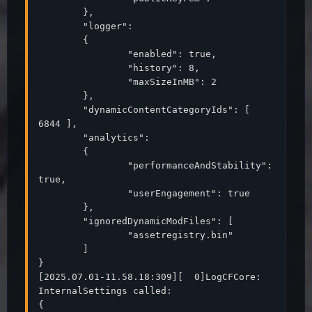
	},

	"logger":

	{

		"enabled": true,

		"history": 8,

		"maxSizeInMB": 2

	},

	"dynamicContentCategoryIds": [ 
6844 ],

	"analytics":

	{

		"performanceAndStability": 
true,

		"userEngagement": true

	},

	"ignoredDynamicModFiles": [

		"assetregistry.bin"

	]

}

[2025.07.01-11.58.18:309][  0]LogCFCore: 
InternalSettings called:

{
