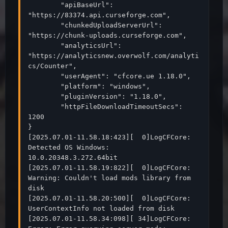
	"apiBaseUrl": 
"https://83374.api.curseforge.com",

	"chunkedUploadServerUrl": 
"https://chunk-uploads.curseforge.com",

	"analyticsUrl": 
"https://analyticsnew.overwolf.com/analyti
cs/Counter",

	"userAgent": "cfcore.ue 1.18.0",

	"platform": "windows",

	"pluginVersion": "1.18.0",

	"httpFileDownloadTimeoutSecs": 
1200

}

[2025.07.01-11.58.18:423][  0]LogCFCore: 
Detected OS Windows: 
10.0.20348.3.272.64bit

[2025.07.01-11.58.19:822][  0]LogCFCore: 
Warning: Couldn't load mods library from 
disk

[2025.07.01-11.58.20:500][  0]LogCFCore: 
UserContextInfo not loaded from disk

[2025.07.01-11.58.34:098][ 34]LogCFCore: 