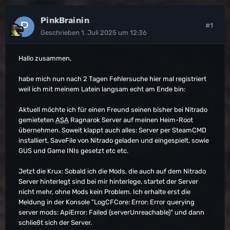
PinkBrainin
#1
Geschrieben
1. Juli 2025 um 12:36
Hallo zusammen,
habe mich nun nach 2 Tagen Fehlersuche hier mal registriert
weil ich mit meinem Latein langsam echt am Ende bin:
Aktuell möchte ich für einen Freund seinen bisher bei Nitrado
gemieteten
ASA
Ragnarok Server auf meinen Heim-Root
übernehmen. Soweit klappt auch alles: Server per SteamCMD
installiert, SaveFile von Nitrado geladen und eingespielt, sowie
GUS und Game INIs gesetzt etc etc.
Jetzt die Krux: Sobald ich die Mods, die auch auf dem Nitrado
Server hinterlegt sind bei mir hinterlege, startet der Server
nicht mehr, ohne Mods kein Problem. Ich erhalte erst die
Meldung in der Konsole "LogCFCore: Error: Error querying
server mods: ApiError: Failed (serverUnreachable)" und dann
schließt sich der Server.