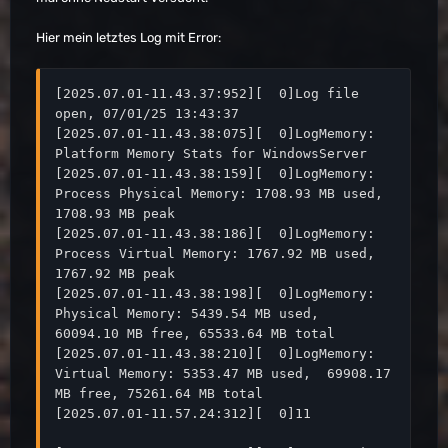
Hier mein letztes Log mit Error:
[2025.07.01-11.43.37:952][  0]Log file 
open, 07/01/25 13:43:37

[2025.07.01-11.43.38:075][  0]LogMemory: 
Platform Memory Stats for WindowsServer

[2025.07.01-11.43.38:159][  0]LogMemory: 
Process Physical Memory: 1708.93 MB used, 
1708.93 MB peak

[2025.07.01-11.43.38:186][  0]LogMemory: 
Process Virtual Memory: 1767.92 MB used, 
1767.92 MB peak

[2025.07.01-11.43.38:198][  0]LogMemory: 
Physical Memory: 5439.54 MB used,  
60094.10 MB free, 65533.64 MB total

[2025.07.01-11.43.38:210][  0]LogMemory: 
Virtual Memory: 5353.47 MB used,  69908.17 
MB free, 75261.64 MB total

[2025.07.01-11.57.24:312][  0]11
