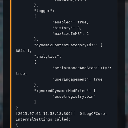
	},

	"logger":

	{

		"enabled": true,

		"history": 8,

		"maxSizeInMB": 2

	},

	"dynamicContentCategoryIds": [ 
6844 ],

	"analytics":

	{

		"performanceAndStability": 
true,

		"userEngagement": true

	},

	"ignoredDynamicModFiles": [

		"assetregistry.bin"

	]

}

[2025.07.01-11.58.18:309][  0]LogCFCore: 
InternalSettings called:

{
