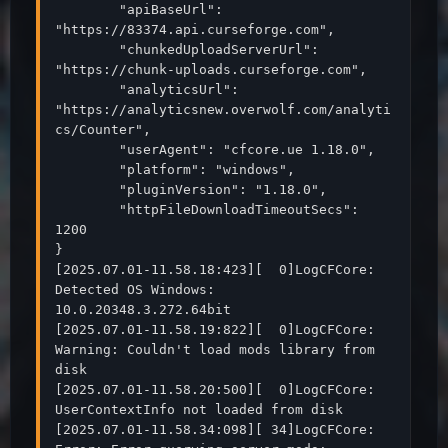
	"apiBaseUrl": 
"https://83374.api.curseforge.com",

	"chunkedUploadServerUrl": 
"https://chunk-uploads.curseforge.com",

	"analyticsUrl": 
"https://analyticsnew.overwolf.com/analyti
cs/Counter",

	"userAgent": "cfcore.ue 1.18.0",

	"platform": "windows",

	"pluginVersion": "1.18.0",

	"httpFileDownloadTimeoutSecs": 
1200

}

[2025.07.01-11.58.18:423][  0]LogCFCore: 
Detected OS Windows: 
10.0.20348.3.272.64bit

[2025.07.01-11.58.19:822][  0]LogCFCore: 
Warning: Couldn't load mods library from 
disk

[2025.07.01-11.58.20:500][  0]LogCFCore: 
UserContextInfo not loaded from disk

[2025.07.01-11.58.34:098][ 34]LogCFCore: 