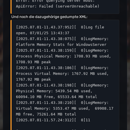
Error: Error querying server mods: 
ApiError: Failed (serverUnreachable)
Und noch die dazugehörige gedumpte XML:
[2025.07.01-11.43.37:952][  0]Log file 
open, 07/01/25 13:43:37

[2025.07.01-11.43.38:075][  0]LogMemory: 
Platform Memory Stats for WindowsServer

[2025.07.01-11.43.38:159][  0]LogMemory: 
Process Physical Memory: 1708.93 MB used, 
1708.93 MB peak

[2025.07.01-11.43.38:186][  0]LogMemory: 
Process Virtual Memory: 1767.92 MB used, 
1767.92 MB peak

[2025.07.01-11.43.38:198][  0]LogMemory: 
Physical Memory: 5439.54 MB used,  
60094.10 MB free, 65533.64 MB total

[2025.07.01-11.43.38:210][  0]LogMemory: 
Virtual Memory: 5353.47 MB used,  69908.17 
MB free, 75261.64 MB total

[2025.07.01-11.57.24:312][  0]11
