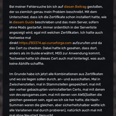
Bei meiner Fehlersuche bin ich auf
diesen Beitrag
gestoßen,
der so ziemlich genau mein Problem beschreibt. Mit dem
Unterschied, dass ich die Zertifikate schon installiert hatte, wie
in
diesem Guide
beschrieben und das mein Server, sofern
ohne Mods gestartet, immer ordentlich in der Serverliste
angezeigt wird, egal mit welchen Zertifikaten. Ich hatte auch
testweise mal
direkt
https://83374.api.curseforge.com
aufzurufen und da
das Cert zu checken. Dabei hatte ich gesehen, dass dort,
anders als im Guide erwähnt, M03 zur Anwendung kommt.
Testweise hatte ich dieses Cert auch mal hinterlegt, was auch
keine Abhilfe schaffte.
Im Grunde habe ich jetzt alle Kombinationen aus Zertifikaten
und wo sie liegen sollen durch, an- und ausschalten, Mal in
Zwischenstellen, mal in Stammstellen gespeichert, mal mit
den vorher gebackupten vorinstallierten Certs, mal mit denen
von dev.epicgames.com, mal mit denen von AWS(Sollten die
gleichen gewesen sein, egal wo ich sie her hatte, die Hash-
Summen waren die gleichen, aber sicherheitshalber wollte ich
alle Variatenen mal durch probieren), natürlich auch mal mit
mal ohne Neustart Versucht.