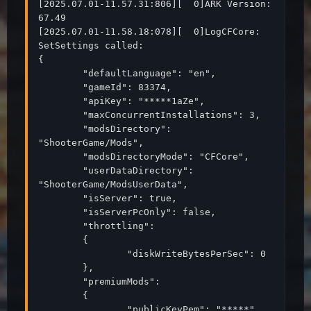
[2025.07.01-11.57.31:806][  0]ARK Version: 
67.49

[2025.07.01-11.58.18:078][  0]LogCFCore: 
SetSettings called:

{

	"defaultLanguage": "en",

	"gameId": 83374,

	"apiKey": "*****1aZe",

	"maxConcurrentInstallations": 3,

	"modsDirectory": 
"ShooterGame/Mods",

	"modsDirectoryMode": "CFCore",

	"userDataDirectory": 
"ShooterGame/ModsUserData",

	"isServer": true,

	"isServerPcOnly": false,

	"throttling":

	{

		"diskWriteBytesPerSec": 0

	},

	"premiumMods":

	{

		"publicKeyPem": "*****"
