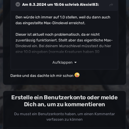
Am 8.3.2024 um 15:06 schrieb
Alexiel83
:
Den würde ich immer auf 1.0 stellen, weil du dann auch
das eingestellte Max-Dinolevel erreichst.
Dieser ist aktuell noch problematisch, da er nicht
zuverlässig funktioniert. Stellt aber das eigentliche Max-
Dinolevel ein. Bei deinem Wunschlevel müsstest du hier
eine 10.0 eingeben (normale Kreaturen haben 30
Levelschritte, davon aus wird auch immer berechnet, in
Aufklappen
deinem Fall also 10 x 30=300). Allerdings ist fraglich, ob
du aktuell überhaupt über ein Max-Level von 150
kommst. Nur das du dich darauf einstellen kannst, falls
Danke und das dachte ich mir schon
es nicht funktionieren sollte...
. Wenn es bei dir dann
doch funktioniert, auf jeden Fall super
.
Erstelle ein Benutzerkonto oder melde
Ich hab den Wert bei mir z. B. auf 7.0, trotzdem spawnen
Dich an, um zu kommentieren
die Kreaturen ausschließlich bis Level 150 nach einem
Dinowipe. Versuch es trotzdem, den Wert kannst du ja
Du musst ein Benutzerkonto haben, um einen Kommentar
unabhängig davon drin stehen lassen, selbst wenn er
verfassen zu können
jetzt nicht greift.