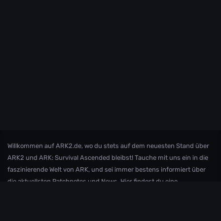
Willkommen auf ARK2.de, wo du stets auf dem neuesten Stand über
ARK2 und ARK: Survival Ascended bleibst! Tauche mit uns ein in die
faszinierende Welt von ARK, und sei immer bestens informiert über
die aktuellsten Patchnotes und News. Hier findest du eine
leidenschaftliche Community, die sich gemeinsam auf spannende
Abenteuer begibt und sich über die Entwicklungen in ARK
austauscht. Verpasse keine wichtigen Updates mehr und sei Teil