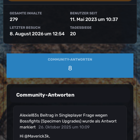
GESAMTE INHALTE
BENUTZER SEIT
279
11. Mai 2023 um 10:37
LETZTER BESUCH
TAGESSIEGE
8. August 2026 um 12:54
20
COMMUNITY-ANTWORTEN
8
Community-Antworten
Alexiel83s
Beitrag
in
Singleplayer Frage wegen
Bossfights (Specimen Upgrades)
wurde als Antwort
markiert
26. Oktober 2025 um 10:09
Hi @Maverick3k,