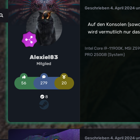
Geschrieben
4. April 2024 u
Auf den Konsolen (sowoh
wird vermutlich nur da
Intel Core i9-11900K, MSI Z
PRO 250GB (System)
Alexiel83
Mitglied
56
279
20
8
Geschrieben
4. April 2024 u