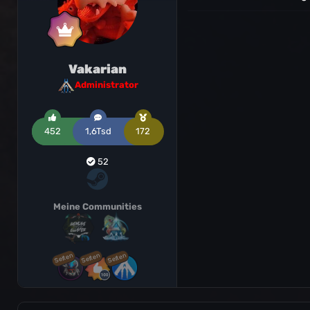
Vakarian
Administrator
452
1,6Tsd
172
52
Meine Communities
Selten
Selten
Selten