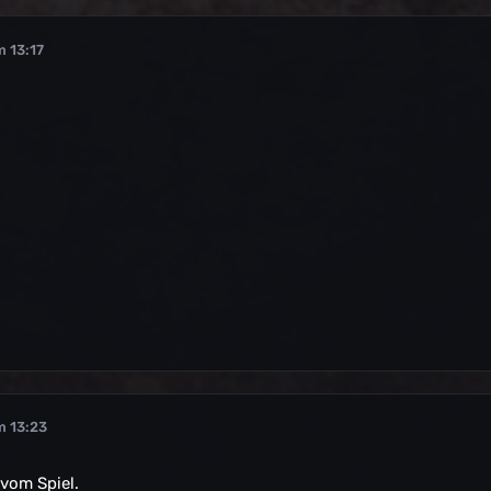
m 13:17
m 13:23
 vom Spiel.