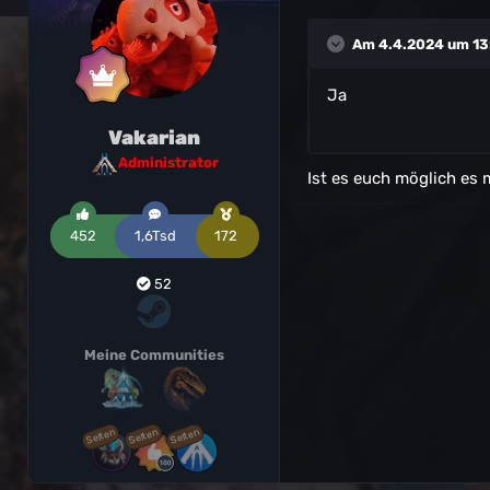
Am 4.4.2024 um 13
Ja
Vakarian
Administrator
Ist es euch möglich es 
452
1,6Tsd
172
52
Meine Communities
Selten
Selten
Selten