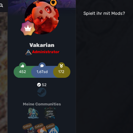
Spielt ihr mit Mods?
Vakarian
Administrator
452
1,6Tsd
172
52
Meine Communities
Selten
Selten
Selten