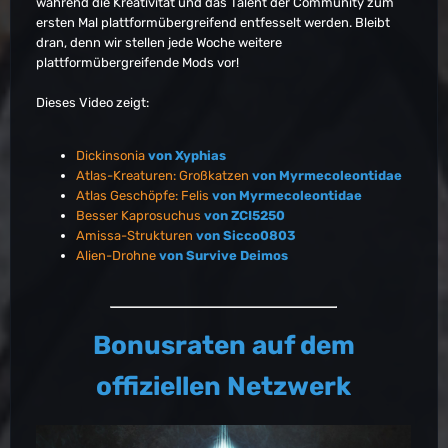
während die Kreativität und das Talent der Community zum
ersten Mal plattformübergreifend entfesselt werden. Bleibt
dran, denn wir stellen jede Woche weitere
plattformübergreifende Mods vor!
Dieses Video zeigt:
Dickinsonia
von Xyphias
Atlas-Kreaturen: Großkatzen
von Myrmecoleontidae
Atlas Geschöpfe: Felis
von Myrmecoleontidae
Besser Kaprosuchus
von ZCI5250
Amissa-Strukturen
von Sicco0803
Alien-Drohne
von Survive Deimos
Bonusraten auf dem
offiziellen Netzwerk