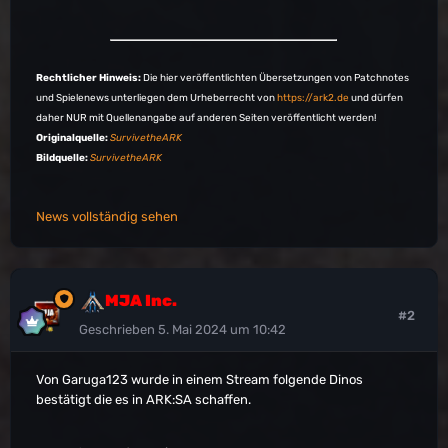
Rechtlicher Hinweis:
Die hier veröffentlichten Übersetzungen von Patchnotes
und Spielenews unterliegen dem Urheberrecht von
https://ark2.de
und dürfen
daher NUR mit Quellenangabe auf anderen Seiten veröffentlicht werden!
Originalquelle:
SurvivetheARK
Bildquelle:
SurvivetheARK
News vollständig sehen
MJA Inc.
#2
Geschrieben
5. Mai 2024 um 10:42
Von Garuga123 wurde in einem Stream folgende Dinos
bestätigt die es in ARK:SA schaffen.