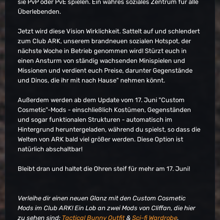
sie PvP oder PvE spielen. Ein wahres soziales Zentrum für alle
Überlebenden.
Jetzt wird diese Vision Wirklichkeit. Sattelt auf und schlendert
zum Club ARK, unserem brandneuen sozialen Hotspot, der
nächste Woche in Betrieb genommen wird! Stürzt euch in
einen Ansturm von ständig wachsenden Minispielen und
Missionen und verdient euch Preise, darunter Gegenstände
und Dinos, die ihr mit nach Hause" nehmen könnt.
Außerdem werden ab dem Update vom 17. Juni "Custom
Cosmetic"-Mods - einschließlich Kostümen, Gegenständen
und sogar funktionalen Strukturen - automatisch im
Hintergrund heruntergeladen, während du spielst, so dass die
Welten von ARK bald viel größer werden. Diese Option ist
natürlich abschaltbar!
Bleibt dran und haltet die Ohren steif für mehr am 17. Juni!
Verleihe dir einen neuen Glanz mit den Custom Cosmetic
Mods im Club ARK! Ein Lob an zwei Mods von Cliffan, die hier
zu sehen sind:
Tactical Bunny Outfit
&
Sci-fi Wardrobe
.