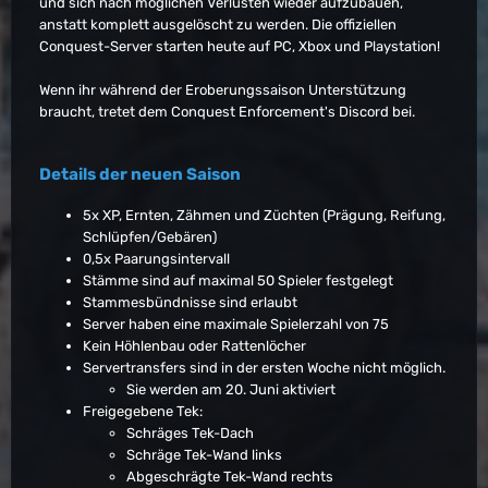
und sich nach möglichen Verlusten wieder aufzubauen,
anstatt komplett ausgelöscht zu werden. Die offiziellen
Conquest-Server starten heute auf PC, Xbox und Playstation!
Wenn ihr während der Eroberungssaison Unterstützung
braucht, tretet dem Conquest Enforcement's Discord bei.
Details der neuen Saison
5x XP, Ernten, Zähmen und Züchten (Prägung, Reifung,
Schlüpfen/Gebären)
0,5x Paarungsintervall
Stämme sind auf maximal 50 Spieler festgelegt
Stammesbündnisse sind erlaubt
Server haben eine maximale Spielerzahl von 75
Kein Höhlenbau oder Rattenlöcher
Servertransfers sind in der ersten Woche nicht möglich.
Sie werden am 20. Juni aktiviert
Freigegebene Tek:
Schräges Tek-Dach
Schräge Tek-Wand links
Abgeschrägte Tek-Wand rechts