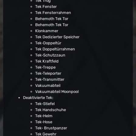
Tek Trog
Tek Fenster
Tek Fensterrahmen
Behemoth Tek Tor
Behemoth Tek Tor
Klonkammer
Tek Dedizierter Speicher
Tek-Doppeltür
Tek Doppeltürrahmen
Tek-Schutzzaun
Tek Kraftfeld
Tek-Treppe
Tek-Teleporter
Tek-Transmitter
Vakuumabteil
Vakuumabteil Moonpool
Deaktivierte Tek:
Tek-Stiefel
Tek Handschuhe
Tek-Helm
Tek-Hose
Tek- Brustpanzer
Tek Gewehr