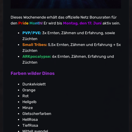
Dieses Wochenende erhält das offizielle Netz Bonusraten für
den
Pr
id
e
Mo
nt
h!
Er wird bis
Montag, den 17. Juni
aktiv sein.
PVP/PVE:
3x Ernten, Zähmen und Erfahrung, sowie
Züchten
Small Tribes:
5,5x Ernten, Zähmen und Erfahrung + 5x
Züchten
ARKpocalypse:
6x Ernten, Zähmen, Erfahrung und
Züchten
Farben wilder Dinos
Dunkelviolett
Orange
Rot
Hellgelb
Minze
Gletscherfarben
HellRosa
TiefRosa
MittelLavendel