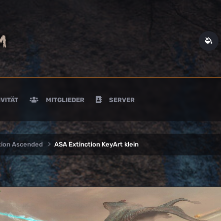
VITÄT
MITGLIEDER
SERVER
ction Ascended
ASA Extinction KeyArt klein