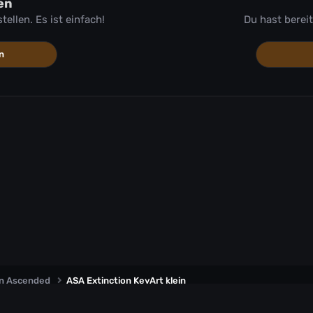
en
llen. Es ist einfach!
Du hast berei
n
on Ascended
ASA Extinction KeyArt klein