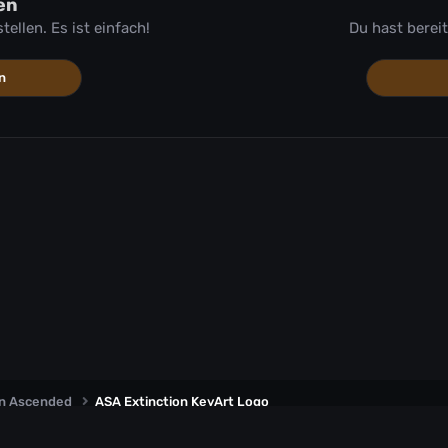
en
llen. Es ist einfach!
Du hast berei
n
on Ascended
ASA Extinction KeyArt Logo