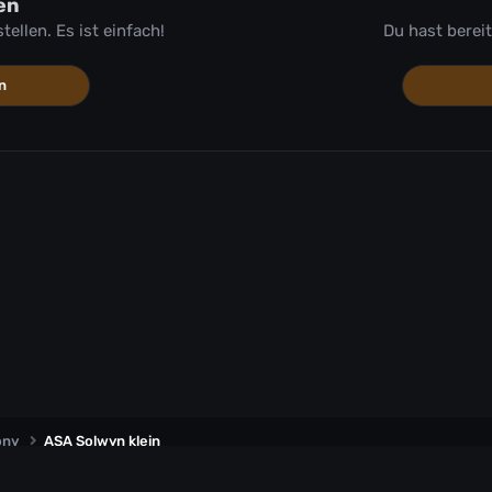
en
llen. Es ist einfach!
Du hast berei
n
ony
ASA Solwyn klein