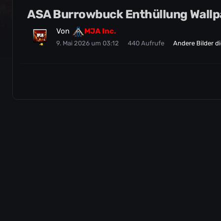
ASA Burrowbuck Enthüllung Wallp
Von
MJA Inc.
9. Mai 2026 um 03:12
440 Aufrufe
Andere Bilder d