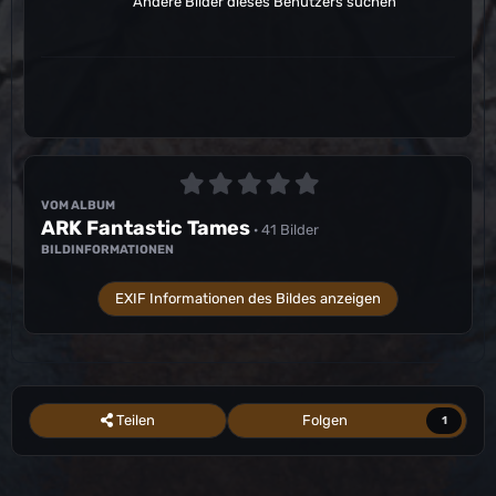
Andere Bilder dieses Benutzers suchen
VOM ALBUM
ARK Fantastic Tames
· 41 Bilder
BILDINFORMATIONEN
EXIF Informationen des Bildes anzeigen
Teilen
Folgen
1