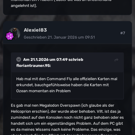
deaktivierte Mods so für Probleme sorgen können.
angelehnt ist).
Spiele auf Island(Main)habe aber das selbe problem
Sollte das Problem auch auf anderen Maps
auch auf ragnarok(Test) es liegt auch nicht an den mods
auftaucht und auch ein neuer Spielstand keine
habe dass hat alles resetet und ohne mods gestartet
Abhilfe bringt, wäre es hier vermutlich sinnvoll,
auch dieses problem
Alexiel83
das ganze an Wildcard zu melden. Dann besteht
#7
Geschrieben
21. Januar 2026 um 09:51
nämlich die Möglichkeit, das du keinen Einfluss
darauf nehmen kannst. Leider kenne ich mich mit
den Konsolen nicht wirklich aus, daher weiß ich
nicht ob es noch weitere Möglichkeiten gibt.
Am 21.1.2026 um 07:49 schrieb
floriantrauner.95
:
Hab mal mit den Command Fly alle offiziellen Karten mal
erkundet, bauchgefühlsweise haben die Karten mit
Ozean momentan ein Problem
Es gab mal nen Megalodon Overspawn (ich glaube als der
Helicoprion erschien), der wurde aber behoben. Vllt. ist das ja
zumindest auf den Konsolen noch nicht ganz behoben oder es
handelt sich um ein eigenständiges Problem. Auf dem PC gibt
es da meines Wissens nach keine Probleme. Das einzige, was