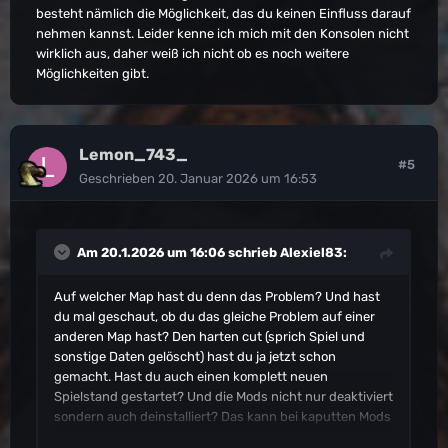
besteht nämlich die Möglichkeit, das du keinen Einfluss darauf
nehmen kannst. Leider kenne ich mich mit den Konsolen nicht
wirklich aus, daher weiß ich nicht ob es noch weitere
Möglichkeiten gibt.
Lemon_743_
#5
Geschrieben
20. Januar 2026 um 16:53
Am 20.1.2026 um 16:06 schrieb
Alexiel83
:
Auf welcher Map hast du denn das Problem? Und hast
du mal geschaut, ob du das gleiche Problem auf einer
anderen Map hast? Den harten cut (sprich Spiel und
sonstige Daten gelöscht) hast du ja jetzt schon
gemacht. Hast du auch einen komplett neuen
Spielstand gestartet? Und die Mods nicht nur deaktiviert
sondern auch deinstalliert? Das kann bei kaputten Mods
wichtig sein, da Ark immer ALLE Inhalte lädt und auch