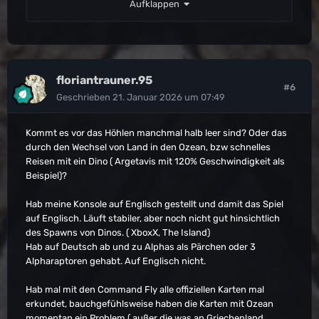
Aufklappen
nur deaktivierte Mods so für Probleme sorgen können.
Sollte das Problem auch auf anderen Maps auftaucht
und auch ein neuer Spielstand keine Abhilfe bringt, wäre
es hier vermutlich sinnvoll, das ganze an Wildcard zu
melden. Dann besteht nämlich die Möglichkeit, das du
floriantrauner.95
#6
keinen Einfluss darauf nehmen kannst. Leider kenne ich
Geschrieben
21. Januar 2026 um 07:49
mich mit den Konsolen nicht wirklich aus, daher weiß ich
nicht ob es noch weitere Möglichkeiten gibt.
Kommt es vor das Höhlen manchmal halb leer sind? Oder das
durch den Wechsel von Land in den Ozean, bzw schnelles
Am 20.1.2026 um 16:06 schrieb
Reisen mit ein Dino ( Argetavis mit 120% Geschwindigkeit als
Alexiel83
:
Beispiel)?
Auf welcher Map hast du denn das Problem? Und
Hab meine Konsole auf Englisch gestellt und damit das Spiel
hast du mal geschaut, ob du das gleiche Problem
auf Englisch. Läuft stabiler, aber noch nicht gut hinsichtlich
auf einer anderen Map hast? Den harten cut
des Spawns von Dinos. ( XboxX, The Island)
(sprich Spiel und sonstige Daten gelöscht) hast du
Hab auf Deutsch ab und zu Alphas als Pärchen oder 3
ja jetzt schon gemacht. Hast du auch einen
Alpharaptoren gehabt. Auf Englisch nicht.
komplett neuen Spielstand gestartet? Und die
Mods nicht nur deaktiviert sondern auch
Hab mal mit den Command Fly alle offiziellen Karten mal
deinstalliert? Das kann bei kaputten Mods wichtig
erkundet, bauchgefühlsweise haben die Karten mit Ozean
Aufklappen
sein, da Ark immer ALLE Inhalte lädt und auch nur
momentan ein Problem ( außer die was an Griechenland