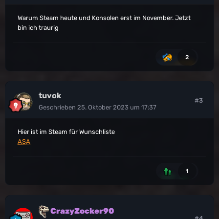
Warum Steam heute und Konsolen erst im November. Jetzt
bin ich traurig
2
tuvok
#3
Geschrieben
25. Oktober 2023 um 17:37
Hier ist im Steam für Wunschliste
ASA
1
CrazyZocker90
#4