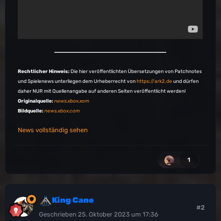
Rechtlicher Hinweis:
Die hier veröffentlichten Übersetzungen von Patchnotes
und Spielenews unterliegen dem Urheberrecht von
https://ark2.de
und dürfen
daher NUR mit Quellenangabe auf anderen Seiten veröffentlicht werden!
Originalquelle:
news.xbox.xom
Bildquelle:
news.xbox.com
News vollständig sehen
1
King Cane
#2
Geschrieben
25. Oktober 2023 um 17:36