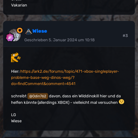
Vakarian
Wiese
#3
Geschrieben
5. Januar 2024 um 10:18
Hier:
https://ark2.de/forums/topic/471-xbox-singleplayer-
probleme-base-weg-dinos-weg/?
do=findComment&comment=4541
schreibt
davon, dass ein Wilddinokill hier und da
@Odin762
helfen könnte (allerdings XBOX) - vielleicht mal versuchen
LG
Wiese