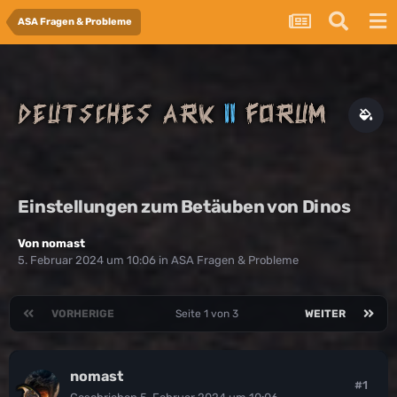
ASA Fragen & Probleme
Einstellungen zum Betäuben von Dinos
Von
nomast
5. Februar 2024 um 10:06
in
ASA Fragen & Probleme
VORHERIGE
Seite 1 von 3
WEITER
nomast
#1