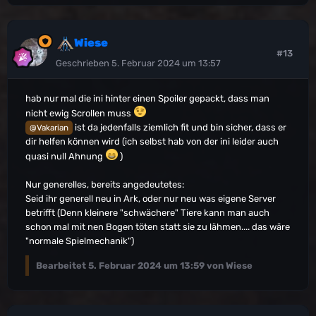
Wiese
#13
Geschrieben
5. Februar 2024 um 13:57
hab nur mal die ini hinter einen Spoiler gepackt, dass man
nicht ewig Scrollen muss
ist da jedenfalls ziemlich fit und bin sicher, dass er
@Vakarian
dir helfen können wird (ich selbst hab von der ini leider auch
quasi null Ahnung
)
Nur generelles, bereits angedeutetes:
Seid ihr generell neu in Ark, oder nur neu was eigene Server
betrifft (Denn kleinere "schwächere" Tiere kann man auch
schon mal mit nen Bogen töten statt sie zu lähmen.... das wäre
"normale Spielmechanik")
Bearbeitet
5. Februar 2024 um 13:59
von Wiese