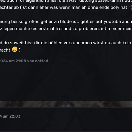
 gebrauch für eigentlich alles, die swat rüstung später,kannst 
lechter ab (ist dann eher was wenn man eh ohne ende poly hat^^
hmung bei so großen getier zu blöde ist, gibt es auf youtube auch
z legen möchte es erstmal freiland zu probieren, ist meiner me
ld du soweit bist dir die höhlen vorzunehmen wirst du auch kei
 macht
)
2024 um 21:08
von dottod
24 um 22:03