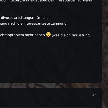
du auch nutzen, schneidet aber beim ressourcen aufwand
)
 diverse anleitungen für fallen.
inung nach die interessanteste zähmung
n chitinproblem mehr haben
(was die chitinrüstung
#3