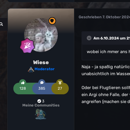
Geschrieben
7. Oktober 202
Am 6.10.2024 um 2
wobei ich mmer ans h
Wiese
Naja - ja spaßig natürl
Moderator
unabsichtlich im Wasse
Oder bei Flugtieren sol
128
385
27
ein Argi ohne Falle, de
3
angreifen (machen sie
Meine Communities