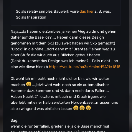
So als relativ simples Bauwerk wäre
das hier
z. B. was.
So als Inspiration
Naja....da haben die Zombies ja keinen Weg zu dir und gehen
daher auf die Base los? .... Haben dann dieses Design
genommen mit dem 3x3 (zu zweit haben wir 5x5 gemacht)
"Block" in die höhe....dort dann mit "Drahtseil" einen Weg zu
einer Stufe die wir auch aus Blöcken gebaut haben....
(Denk du kennst das Design was ich meine? - Falls nicht - so
eine wie diese hier zb
https://youtu.be/na2sMmimH9A?t=1815
Obwohl ich mir echt noch nicht sicher bin, wie wir weiter
machen
....jetzt wird wohl noch so ein automatischer
Hammer dazukommen und vl. dann noch darts Fallen....
Haben Nacht 21 letztens mit ach und Krach irgendwie
überlebt mit einer halb zerstörten Hordenbase....müssen uns
also zwingend was einfallen lassen
Sag:
Wenn die runter fallen, greifen sie ja die Base manchmal