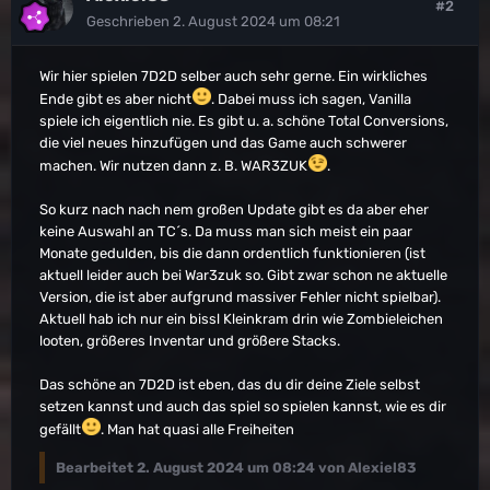
#2
Geschrieben
2. August 2024 um 08:21
Wir hier spielen 7D2D selber auch sehr gerne. Ein wirkliches
Ende gibt es aber nicht
. Dabei muss ich sagen, Vanilla
spiele ich eigentlich nie. Es gibt u. a. schöne Total Conversions,
die viel neues hinzufügen und das Game auch schwerer
machen. Wir nutzen dann z. B. WAR3ZUK
.
So kurz nach nach nem großen Update gibt es da aber eher
keine Auswahl an TC´s. Da muss man sich meist ein paar
Monate gedulden, bis die dann ordentlich funktionieren (ist
aktuell leider auch bei War3zuk so. Gibt zwar schon ne aktuelle
Version, die ist aber aufgrund massiver Fehler nicht spielbar).
Aktuell hab ich nur ein bissl Kleinkram drin wie Zombieleichen
looten, größeres Inventar und größere Stacks.
Das schöne an 7D2D ist eben, das du dir deine Ziele selbst
setzen kannst und auch das spiel so spielen kannst, wie es dir
gefällt
. Man hat quasi alle Freiheiten
Bearbeitet
2. August 2024 um 08:24
von Alexiel83