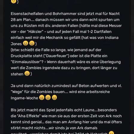
)
Eisenstachelfallen und Bohrhammer sind jetzt mal für Nacht
28 am Plan.... danach müssen wir uns dann echt spurten um
uns zu Rüsten mit div. anderen Fallen (hätte mal diese Messer
vor - der "Häksler" - und auf jeden Fall mal 1-2 Dartfallen
einfach weil mir die Mechanik so gefällt (hat was von Indiana
Jones
)
(btw: schießt die Falle so lange, wie jemand auf der
Druckplatte steht ("Dauerfeuer") oder ist die Platte ein
"Einmalauslöser"? - Wenn dauerhaft wäre es eine Überlegung
wert die Zombies irgendwie dazu zu bringen, dort länger zu
stehen
)
Ja und dann natürlich zumindest auf Beton aufwerten und vl.
"Wege" für die Zombies bauen.... wird eine arbeitsreiche
Ingame-Woche
Bis jetzt macht das Spiel jedenfalls echt Laune....besonders
die "Aha Effekte" wie man sie aus der ersten Zeit von Ark noch
kennt sind genial... das man am Anfang hier und da mal öfters
stirbt macht nichts....wir sinds ja von Ark damals