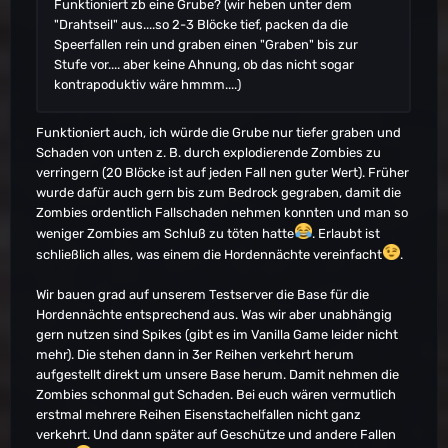
Funktioniert zb eine Grube? (wir heben unter dem
"Drahtseil" aus....so 2-3 Blöcke tief, packen da die
Speerfallen rein und graben einen "Graben" bis zur
Stufe vor.... aber keine Ahnung, ob das nicht sogar
kontrapoduktiv wäre hmmm....)
Funktioniert auch, ich würde die Grube nur tiefer graben und
Schaden von unten z. B. durch explodierende Zombies zu
verringern (20 Blöcke ist auf jeden Fall nen guter Wert). Früher
wurde dafür auch gern bis zum Bedrock gegraben, damit die
Zombies ordentlich Fallschaden nehmen konnten und man so
weniger Zombies am Schluß zu töten hatte
. Erlaubt ist
schließlich alles, was einem die Hordennächte vereinfacht
.
Wir bauen grad auf unserem Testserver die Base für die
Hordennächte entsprechend aus. Was wir aber unabhängig
gern nutzen sind Spikes (gibt es im Vanilla Game leider nicht
mehr). Die stehen dann in 3er Reihen verkehrt herum
aufgestellt direkt um unsere Base herum. Damit nehmen die
Zombies schonmal gut Schaden. Bei euch wären vermutlich
erstmal mehrere Reihen Eisenstachelfallen nicht ganz
verkehrt. Und dann später auf Geschütze und andere Fallen