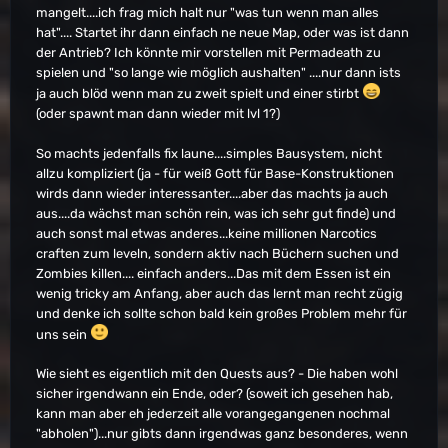
mangelt....ich frag mich halt nur "was tun wenn man alles
hat".... Startet ihr dann einfach ne neue Map, oder was ist dann
der Antrieb? Ich könnte mir vorstellen mit Permadeath zu
spielen und "so lange wie möglich aushalten" ....nur dann ists
ja auch blöd wenn man zu zweit spielt und einer stirbt
(oder spawnt man dann wieder mit lvl 1?)
So machts jedenfalls fix laune....simples Bausystem, nicht
allzu kompliziert (ja - für weiß Gott für Base-Konstruktionen
wirds dann wieder interessanter....aber das machts ja auch
aus....da wächst man schön rein, was ich sehr gut finde) und
auch sonst mal etwas anderes...keine millionen Narcotics
craften zum leveln, sondern aktiv nach Büchern suchen und
Zombies killen.... einfach anders...Das mit dem Essen ist ein
wenig tricky am Anfang, aber auch das lernt man recht zügig
und denke ich sollte schon bald kein großes Problem mehr für
uns sein
Wie sieht es eigentlich mit den Quests aus? - Die haben wohl
sicher irgendwann ein Ende, oder? (soweit ich gesehen hab,
kann man aber eh jederzeit alle vorangegangenen nochmal
"abholen")...nur gibts dann irgendwas ganz besonderes, wenn