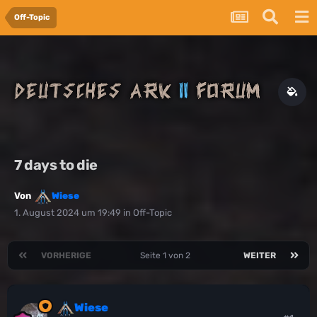
Off-Topic
7 days to die
Von
Wiese
1. August 2024 um 19:49
in
Off-Topic
VORHERIGE
Seite 1 von 2
WEITER
Wiese