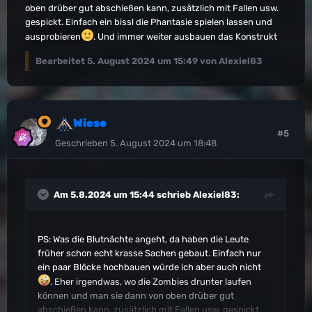
oben drüber gut abschießen kann, zusätzlich mit Fallen usw.
gespickt. Einfach ein bissl die Phantasie spielen lassen und
ausprobieren
. Und immer weiter ausbauen das Konstrukt
Bearbeitet
5. August 2024 um 15:49
von Alexiel83
Wiese
#5
Geschrieben
5. August 2024 um 18:48
Am 5.8.2024 um 15:44 schrieb
Alexiel83
:
PS: Was die Blutnächte angeht, da haben die Leute
früher schon echt krasse Sachen gebaut. Einfach nur
ein paar Blöcke hochbauen würde ich aber auch nicht
. Eher irgendwas, wo die Zombies drunter laufen
können und man sie dann von oben drüber gut
abschießen kann, zusätzlich mit Fallen usw. gespickt.