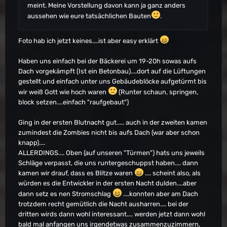
meint. Meine Vorstellung davon kann ja ganz anders
aussehen wie eure tatsächlichen Bauten
.
Foto hab ich jetzt keines....ist aber easy erklärt
Haben uns einfach bei der Bäckerei um 19-20h sowas aufs
Dach vorgekämpft (Ist ein Betonbau)....dort auf die Lüftungen
gestellt und einfach unter uns Gebäudeblöcke aufgetürmt bis
wir weiß Gott wie hoch waren
(Runter schaun, springen,
block setzen....einfach "raufgebaut")
Ging in der ersten Blutnacht gut..... auch in der zweiten kamen
zumindest die Zombies nicht bis aufs Dach (war aber schon
knapp)....
ALLERDINGS.... Oben (auf unseren "Türmen") hats uns jeweils
Schläge verpasst, die uns runtergeschuppst haben.... dann
kamen wir drauf, dass es Blitze waren
.... scheint also, als
würden es die Entwickler in der ersten Nacht dulden....aber
dann setz es nen Stromschlag
....konnten aber am Dach
trotzdem recht gemütlich die Nacht ausharren.... bei der
dritten wirds dann wohl interessant.... werden jetzt dann wohl
bald mal anfangen uns irgendetwas zusammenzuzimmern,