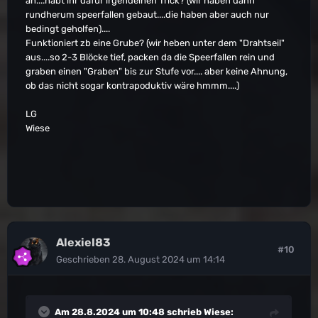
an....habt ihr dafür irgendeinen Trick? (wir haben dann
rundherum speerfallen gebaut....die haben aber auch nur
bedingt geholfen)....
Funktioniert zb eine Grube? (wir heben unter dem "Drahtseil"
aus....so 2-3 Blöcke tief, packen da die Speerfallen rein und
graben einen "Graben" bis zur Stufe vor.... aber keine Ahnung,
ob das nicht sogar kontrapoduktiv wäre hmmm....)
LG
Wiese
Alexiel83
#10
Geschrieben
28. August 2024 um 14:14
Am 28.8.2024 um 10:48 schrieb
Wiese
: