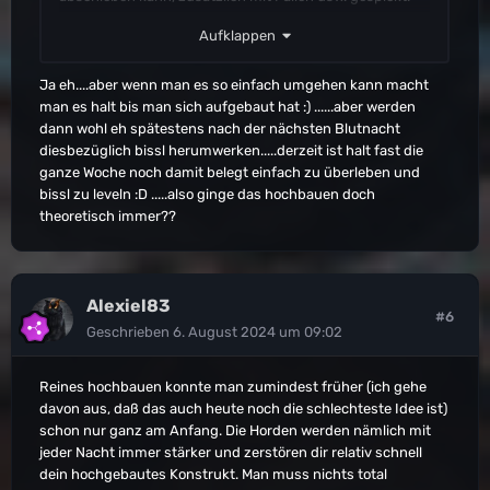
Einfach ein bissl die Phantasie spielen lassen und
Aufklappen
ausprobieren
. Und immer weiter ausbauen das
Konstrukt
Ja eh....aber wenn man es so einfach umgehen kann macht
man es halt bis man sich aufgebaut hat :) ......aber werden
dann wohl eh spätestens nach der nächsten Blutnacht
diesbezüglich bissl herumwerken.....derzeit ist halt fast die
ganze Woche noch damit belegt einfach zu überleben und
bissl zu leveln :D .....also ginge das hochbauen doch
theoretisch immer??
Alexiel83
#6
Geschrieben
6. August 2024 um 09:02
Reines hochbauen konnte man zumindest früher (ich gehe
davon aus, daß das auch heute noch die schlechteste Idee ist)
schon nur ganz am Anfang. Die Horden werden nämlich mit
jeder Nacht immer stärker und zerstören dir relativ schnell
dein hochgebautes Konstrukt. Man muss nichts total