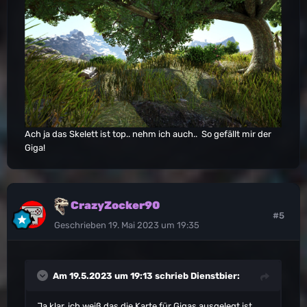
Ach ja das Skelett ist top.. nehm ich auch.. So gefällt mir der
Giga!
CrazyZocker90
#5
Geschrieben
19. Mai 2023 um 19:35
Am 19.5.2023 um 19:13 schrieb
Dienstbier
:
Ja klar, ich weiß das die Karte für Gigas ausgelegt ist