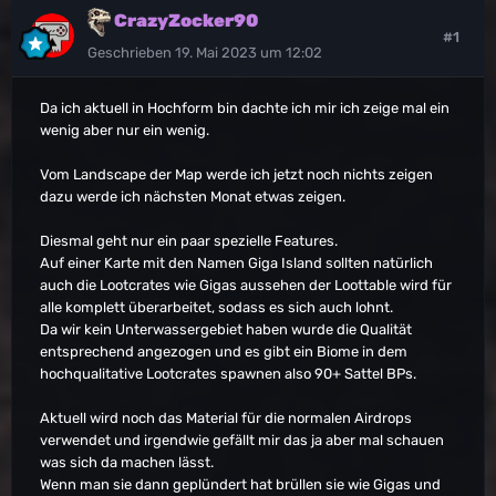
CrazyZocker90
#1
Geschrieben
19. Mai 2023 um 12:02
Da ich aktuell in Hochform bin dachte ich mir ich zeige mal ein
wenig aber nur ein wenig.
Vom Landscape der Map werde ich jetzt noch nichts zeigen
dazu werde ich nächsten Monat etwas zeigen.
Diesmal geht nur ein paar spezielle Features.
Auf einer Karte mit den Namen Giga Island sollten natürlich
auch die Lootcrates wie Gigas aussehen der Loottable wird für
alle komplett überarbeitet, sodass es sich auch lohnt.
Da wir kein Unterwassergebiet haben wurde die Qualität
entsprechend angezogen und es gibt ein Biome in dem
hochqualitative Lootcrates spawnen also 90+ Sattel BPs.
Aktuell wird noch das Material für die normalen Airdrops
verwendet und irgendwie gefällt mir das ja aber mal schauen
was sich da machen lässt.
Wenn man sie dann geplündert hat brüllen sie wie Gigas und