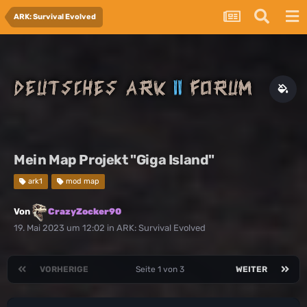
ARK: Survival Evolved
Mein Map Projekt "Giga Island"
ark1
mod map
Von
CrazyZocker90
19. Mai 2023 um 12:02
in
ARK: Survival Evolved
VORHERIGE
Seite 1 von 3
WEITER