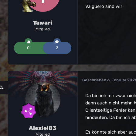
Valguero sind wir
Tawari
Mitglied
0
2
Geschrieben
6. Februar 202
Da bin ich mir zwar nic
dann auch nicht mehr. W
Clientseitige Fehler ka
hindeuten. Da bin ich a
Alexiel83
Es könnte sich aber au
Mitglied