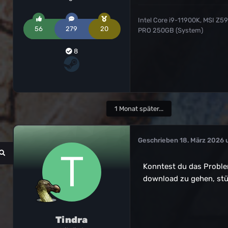
Intel Core i9-11900K, MSI Z
56
279
20
PRO 250GB (System)
8
1 Monat später...
Geschrieben
18. März 2026
Konntest du das Proble
download zu gehen, stür
Tindra