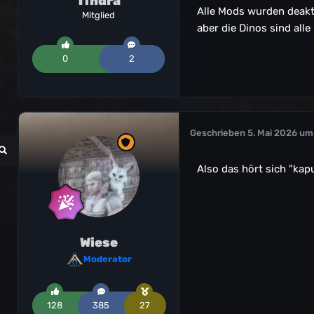
Tindra
Alle Mods wurden deakti
Mitglied
aber die Dinos sind all
0
2
Geschrieben
5. Mai 2026 um
Also das hört sich "kapu
Wiese
Moderator
128
385
27