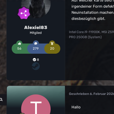
Auf welcher Karte seid i
irgendeiner Form defekt
Neuinstallation machen.
diesbezüglich gibt.
Alexiel83
Intel Core i9-11900K, MSI Z
Mitglied
PRO 250GB (System)
56
279
20
8
Geschrieben
6. Februar 202
Hallo