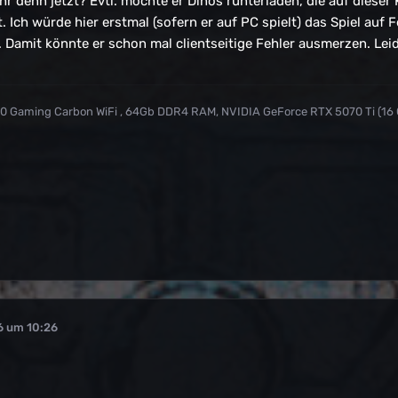
hr denn jetzt? Evtl. möchte er Dinos runterladen, die auf dieser K
. Ich würde hier erstmal (sofern er auf PC spielt) das Spiel auf 
 Damit könnte er schon mal clientseitige Fehler ausmerzen. Leid
590 Gaming Carbon WiFi , 64Gb DDR4 RAM, NVIDIA GeForce RTX 5070 Ti (16
6 um 10:26