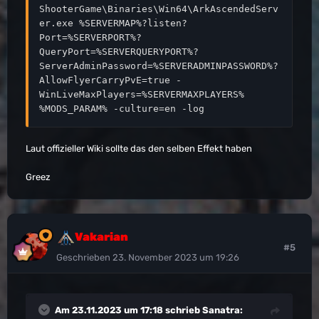
ShooterGame\Binaries\Win64\ArkAscendedServ
er.exe %SERVERMAP%?listen?
Port=%SERVERPORT%?
QueryPort=%SERVERQUERYPORT%?
ServerAdminPassword=%SERVERADMINPASSWORD%?
AllowFlyerCarryPvE=true -
WinLiveMaxPlayers=%SERVERMAXPLAYERS% 
%MODS_PARAM% -culture=en -log
Laut offizieller Wiki sollte das den selben Effekt haben
Greez
Vakarian
#5
Geschrieben
23. November 2023 um 19:26
Am 23.11.2023 um 17:18 schrieb
Sanatra
: