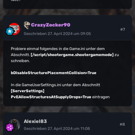
CrazyZocker90
#7
Geschrieben
27. April 2024 um 09:05
Probiere einmal folgendes in die Game.ini unter dem
Abschnitt.
[/script/shootergame.shootergamemode]
zu
schreiben.
bDisableStructurePlacementCollision=True
In die GameUserSettings.ini unter dem Abschnitt
[ServerSettings]
PvEAllowStructuresAtSupplyDrops=True
eintragen
Alexiel83
#8
Geschrieben
27. April 2024 um 11:08