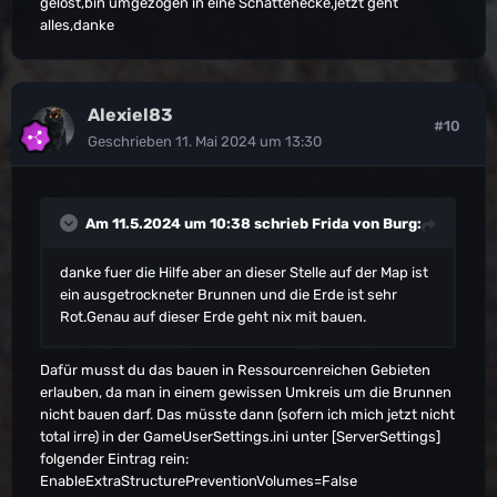
gelöst,bin umgezogen in eine Schattenecke,jetzt geht
alles,danke
Alexiel83
#10
Geschrieben
11. Mai 2024 um 13:30
Am 11.5.2024 um 10:38 schrieb
Frida von Burg
:
danke fuer die Hilfe aber an dieser Stelle auf der Map ist
ein ausgetrockneter Brunnen und die Erde ist sehr
Rot.Genau auf dieser Erde geht nix mit bauen.
Dafür musst du das bauen in Ressourcenreichen Gebieten
erlauben, da man in einem gewissen Umkreis um die Brunnen
nicht bauen darf. Das müsste dann (sofern ich mich jetzt nicht
total irre) in der GameUserSettings.ini unter [ServerSettings]
folgender Eintrag rein:
EnableExtraStructurePreventionVolumes=False