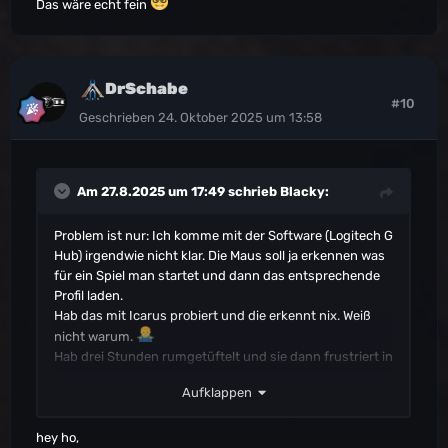
Das wäre echt fein
DrSchabe
#10
Geschrieben
24. Oktober 2025 um 13:58
Am 27.8.2025 um 17:49 schrieb
Blacky
:
Problem ist nur: Ich komme mit der Software (Logitech G
Hub) irgendwie nicht klar. Die Maus soll ja erkennen was
für ein Spiel man startet und dann das entsprechende
Profil laden.
Hab das mit Icarus probiert und die erkennt nix. Weiß
nicht warum.
Hab drei Stunden rumgetüftelt und sie dann frustriert in
den Schrank gelegt.
Aufklappen
hey ho,