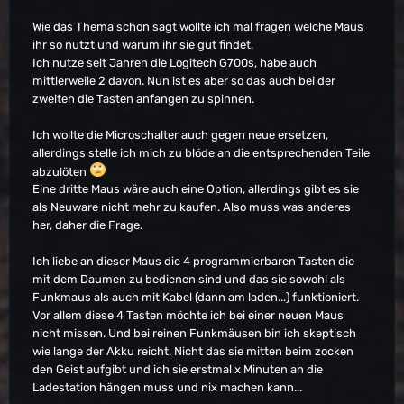
Wie das Thema schon sagt wollte ich mal fragen welche Maus
ihr so nutzt und warum ihr sie gut findet.
Ich nutze seit Jahren die Logitech G700s, habe auch
mittlerweile 2 davon. Nun ist es aber so das auch bei der
zweiten die Tasten anfangen zu spinnen.
Ich wollte die Microschalter auch gegen neue ersetzen,
allerdings stelle ich mich zu blöde an die entsprechenden Teile
abzulöten
Eine dritte Maus wäre auch eine Option, allerdings gibt es sie
als Neuware nicht mehr zu kaufen. Also muss was anderes
her, daher die Frage.
Ich liebe an dieser Maus die 4 programmierbaren Tasten die
mit dem Daumen zu bedienen sind und das sie sowohl als
Funkmaus als auch mit Kabel (dann am laden...) funktioniert.
Vor allem diese 4 Tasten möchte ich bei einer neuen Maus
nicht missen. Und bei reinen Funkmäusen bin ich skeptisch
wie lange der Akku reicht. Nicht das sie mitten beim zocken
den Geist aufgibt und ich sie erstmal x Minuten an die
Ladestation hängen muss und nix machen kann...