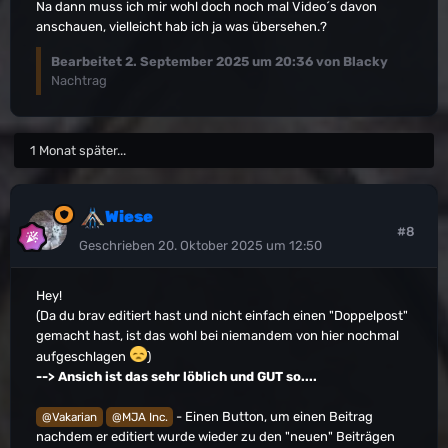
Na dann muss ich mir wohl doch noch mal Video´s davon
anschauen, vielleicht hab ich ja was übersehen.?
Bearbeitet
2. September 2025 um 20:36
von Blacky
Nachtrag
1 Monat später...
Wiese
#8
Geschrieben
20. Oktober 2025 um 12:50
Hey!
(Da du brav editiert hast und nicht einfach einen "Doppelpost"
gemacht hast, ist das wohl bei niemandem von hier nochmal
aufgeschlagen
)
--> Ansich ist das sehr löblich und GUT so....
- Einen Button, um einen Beitrag
@Vakarian
@MJA Inc.
nachdem er editiert wurde wieder zu den "neuen" Beiträgen