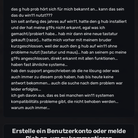
das g hub prob hört sich für mich bekannt an... kann das sein
das du win11 nutzt???
bin seit anfang des jahres auf win11, hatte den g hub installiert
und der hat meine g19s nicht erkannt, egal was ich
gemacht/probiert habe... hab mir dann eine neue tastatur
gekauft (razor)... hatte mich vorher mit meinem bruder
kurzgeschlossen, weil der auch den g hub auf win11 ohne
probleme nutzt (tastatur und maus)... hab an seinem pc meine
g19s angeschlossen, direkt erkannt mit allen funktionen...
haben fast ähnliche systeme...
hab den support angeschrieben ob die ne lösung oder was
auch immer zu diesem prob haben, hab bis heute keine
antwort bekommen... auch die suche nach dem problem war
leider erfolglos...
ich geh davon aus, das es bei manchen win11 systemen
kompatibilitäts probleme gibt, die nicht behoben werden...
warum auch immer...
Erstelle ein Benutzerkonto oder melde